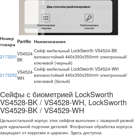
Номер
PartNo
Наименование
товара
Сейф мебельный LockSworth VS4524-BK
VS4524-
2173251
взломостойкий 440x350x350mm электронный/
BK
ключевой (черный)
Сейф мебельный LockSworth VS4524-WH
VS4524-
2173252
взломостойкий 440x350x350mm электронный/
WH
ключевой (белый)
Сейфы с биометрией LockSworth
VS4528-BK / VS4528-WH, LockSworth
VS4529-BK / VS4529-WH
Цельностальной корпус этих сейфов выполнен с лазерной резкой
для идеальной подгонки деталей. Фосфатная обработка корпуса
защищает от коррозии и царапин. Здесь доступна