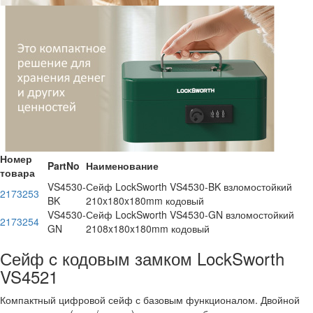
Номер
PartNo
Наименование
товара
VS4530-
Сейф LockSworth VS4530-BK взломостойкий
2173253
BK
210x180x180mm кодовый
VS4530-
Сейф LockSworth VS4530-GN взломостойкий
2173254
GN
2108x180x180mm кодовый
Сейф c кодовым замком LockSworth
VS4521
Компактный цифровой сейф с базовым функционалом. Двойной