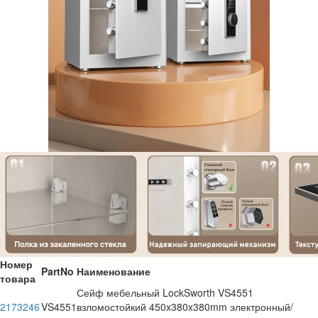
Номер
PartNo
Наименование
товара
Сейф мебельный LockSworth VS4551
2173246
VS4551
взломостойкий 450x380x380mm электронный/