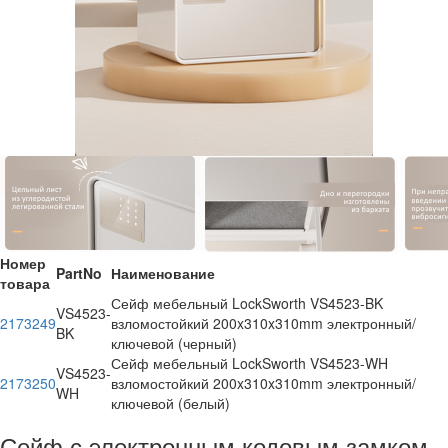
Номер
PartNo
Наименование
товара
Сейф мебельный LockSworth VS4523-BK
VS4523-
2173249
взломостойкий 200x310x310mm электронный/
BK
ключевой (черный)
Сейф мебельный LockSworth VS4523-WH
VS4523-
2173250
взломостойкий 200x310x310mm электронный/
WH
ключевой (белый)
Сейф с электронным кодовым замком