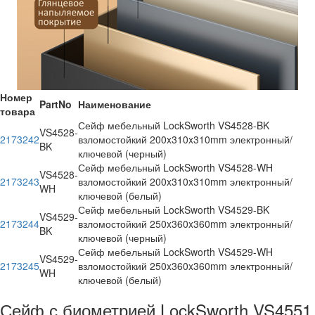
Номер
PartNo
Наименование
товара
Сейф мебельный LockSworth VS4528-BK
VS4528-
2173242
взломостойкий 200x310x310mm электронный/
BK
ключевой (черный)
Сейф мебельный LockSworth VS4528-WH
VS4528-
2173243
взломостойкий 200x310x310mm электронный/
WH
ключевой (белый)
Сейф мебельный LockSworth VS4529-BK
VS4529-
2173244
взломостойкий 250x360x360mm электронный/
BK
ключевой (черный)
Сейф мебельный LockSworth VS4529-WH
VS4529-
2173245
взломостойкий 250x360x360mm электронный/
WH
ключевой (белый)
Сейф с биометрией LockSworth VS4551