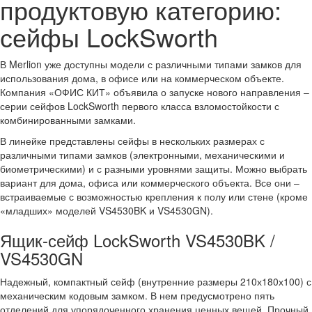
продуктовую категорию:
сейфы LockSworth
В Merlion уже доступны модели с различными типами замков для
использования дома, в офисе или на коммерческом объекте.
Компания «ОФИС КИТ» объявила о запуске нового направления –
серии сейфов LockSworth первого класса взломостойкости с
комбинированными замками.
В линейке представлены сейфы в нескольких размерах с
различными типами замков (электронными, механическими и
биометрическими) и с разными уровнями защиты. Можно выбрать
вариант для дома, офиса или коммерческого объекта. Все они –
встраиваемые с возможностью крепления к полу или стене (кроме
«младших» моделей VS4530BK и VS4530GN).
Ящик-сейф LockSworth VS4530BK /
VS4530GN
Надежный, компактный сейф (внутренние размеры 210х180х100) с
механическим кодовым замком. В нем предусмотрено пять
отделений для упорядоченного хранения ценных вещей. Прочный