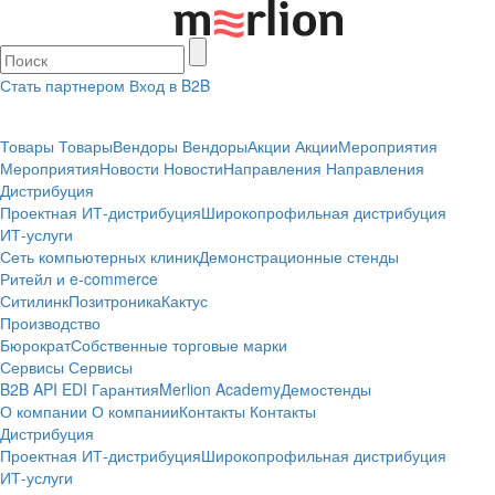
Стать партнером
Вход в B2B
Товары
Товары
Вендоры
Вендоры
Акции
Акции
Мероприятия
Мероприятия
Новости
Новости
Направления
Направления
Дистрибуция
Проектная
ИТ-дистрибуция
Широкопрофильная дистрибуция
ИТ-услуги
Сеть компьютерных клиник
Демонстрационные стенды
Ритейл и e-commerce
Ситилинк
Позитроника
Кактус
Производство
Бюрократ
Собственные торговые марки
Сервисы
Сервисы
B2B
API
EDI
Гарантия
Merlion Academy
Демостенды
О компании
О компании
Контакты
Контакты
Дистрибуция
Проектная
ИТ-дистрибуция
Широкопрофильная дистрибуция
ИТ-услуги