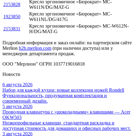
Кресло эргономичное «Бюрократ» MC-
2153828
W611N/DG/MAT-G
Кресло эргономичное «Бюрократ» MC-
1923850
W611NL/DG/417G
Кресло эргономичное «Бюрократ» MC-W612N-
2153831
H/DG/MAT-G
Подробная информация и заказ онлайн: на партнерском сайте
Merlion
b2b.merlion.com
(при наличии доступа) или у
менеджеров департамента продаж.
ООО "Мерлион" ОГРН 1037719016818
Новости
6 августа 2026
Набор для каждой кухни: новые коллекции ножей Rondell
Функциональность, продуманная комплектация и
современный дизайн.
5 августа 2026
Проводная клавиатура с «шоколадными» клавишами — Acer
OKW503
Низкопрофильные клавиши, стандартная раскладка и
доступная стоимость для домашних и офисных рабочих мест.
3 августа 2026