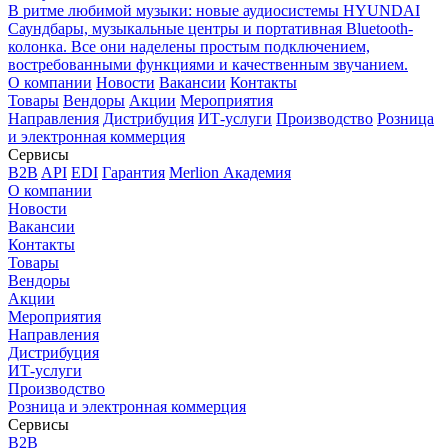
В ритме любимой музыки: новые аудиосистемы HYUNDAI
Саундбары, музыкальные центры и портативная Bluetooth-
колонка. Все они наделены простым подключением,
востребованными функциями и качественным звучанием.
О компании
Новости
Вакансии
Контакты
Товары
Вендоры
Акции
Мероприятия
Направления
Дистрибуция
ИТ-услуги
Производство
Розница
и электронная коммерция
Сервисы
B2B
API
EDI
Гарантия
Merlion Академия
О компании
Новости
Вакансии
Контакты
Товары
Вендоры
Акции
Мероприятия
Направления
Дистрибуция
ИТ-услуги
Производство
Розница и электронная коммерция
Сервисы
B2B