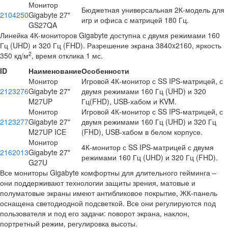
Монитор
Бюджетная универсальная 2К-модель для
2104250
Gigabyte 27"
игр и офиса с матрицей 180 Гц.
GS27QA
Линейка 4К-мониторов Gigabyte доступна с двумя режимами 160
Гц (UHD) и 320 Гц (FHD). Разрешение экрана 3840x2160, яркость
2
350 кд/м
, время отклика 1 мс.
ID
Наименование
Особенности
Монитор
Игровой 4К-монитор с SS IPS-матрицей, с
2123276
Gigabyte 27"
двумя режимами 160 Гц (UHD) и 320
M27UP
Гц(FHD), USB-хабом и KVM.
Монитор
Игровой 4К-монитор с SS IPS-матрицей, с
2123277
Gigabyte 27"
двумя режимами 160 Гц (UHD) и 320 Гц
M27UP ICE
(FHD), USB-хабом в белом корпусе.
Монитор
4К-монитор с SS IPS-матрицей с двумя
2162013
Gigabyte 27"
режимами 160 Гц (UHD) и 320 Гц (FHD).
G27U
Все мониторы Gigabyte комфортны для длительного гейминга –
они поддерживают технологии защиты зрения, матовые и
полуматовые экраны имеют антибликовое покрытие, ЖК-панель
оснащена светодиодной подсветкой. Все они регулируются под
пользователя и под его задачи: поворот экрана, наклон,
портретный режим, регулировка высоты.