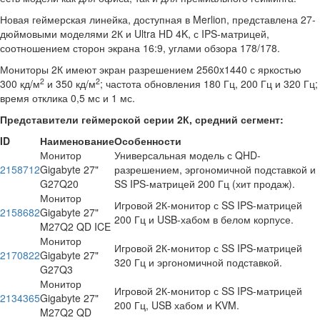
Новая геймерская линейка, доступная в Merlion, представлена 27-
дюймовыми моделями 2К и Ultra HD 4K, с IPS-матрицей,
соотношением сторон экрана 16:9, углами обзора 178/178.
Мониторы 2К имеют экран разрешением 2560x1440 с яркостью
2
2
300 кд/м
и 350 кд/м
; частота обновления 180 Гц, 200 Гц и 320 Гц;
время отклика 0,5 мс и 1 мс.
Представители геймерской серии 2К, средний сегмент:
ID
Наименование
Особенности
Монитор
Универсальная модель с QHD-
2158712
Gigabyte 27"
разрешением, эргономичной подставкой и
G27Q20
SS IPS-матрицей 200 Гц (хит продаж).
Монитор
Игровой 2К-монитор с SS IPS-матрицей
2158682
Gigabyte 27"
200 Гц и USB-хабом в белом корпусе.
M27Q2 QD ICE
Монитор
Игровой 2К-монитор с SS IPS-матрицей
2170822
Gigabyte 27"
320 Гц и эргономичной подставкой.
G27Q3
Монитор
Игровой 2К-монитор с SS IPS-матрицей
2134365
Gigabyte 27"
200 Гц, USB хабом и KVM.
M27Q2 QD