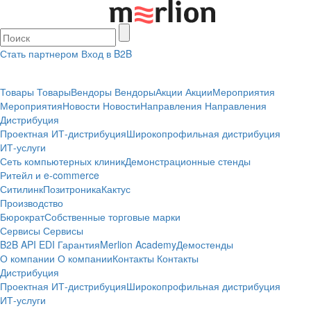
Стать партнером
Вход в B2B
Товары
Товары
Вендоры
Вендоры
Акции
Акции
Мероприятия
Мероприятия
Новости
Новости
Направления
Направления
Дистрибуция
Проектная
ИТ-дистрибуция
Широкопрофильная дистрибуция
ИТ-услуги
Сеть компьютерных клиник
Демонстрационные стенды
Ритейл и e-commerce
Ситилинк
Позитроника
Кактус
Производство
Бюрократ
Собственные торговые марки
Сервисы
Сервисы
B2B
API
EDI
Гарантия
Merlion Academy
Демостенды
О компании
О компании
Контакты
Контакты
Дистрибуция
Проектная
ИТ-дистрибуция
Широкопрофильная дистрибуция
ИТ-услуги