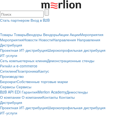
Стать партнером
Вход в B2B
Товары
Товары
Вендоры
Вендоры
Акции
Акции
Мероприятия
Мероприятия
Новости
Новости
Направления
Направления
Дистрибуция
Проектная
ИТ-дистрибуция
Широкопрофильная дистрибуция
ИТ-услуги
Сеть компьютерных клиник
Демонстрационные стенды
Ритейл и e-commerce
Ситилинк
Позитроника
Кактус
Производство
Бюрократ
Собственные торговые марки
Сервисы
Сервисы
B2B
API
EDI
Гарантия
Merlion Academy
Демостенды
О компании
О компании
Контакты
Контакты
Дистрибуция
Проектная
ИТ-дистрибуция
Широкопрофильная дистрибуция
ИТ-услуги