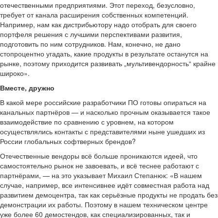
отечественными предприятиями. Этот переход, безусловно,
требует от канала расширения собственных компетенций.
Например, нам как дистрибьютору надо отобрать для своего
портфеля решения с лучшими перспективами развития,
подготовить по ним сотрудников. Нам, конечно, не дано
стопроцентно угадать, какие продукты в результате останутся на
рынке, поэтому приходится развивать „мультивендорность“ крайне
широко».
Вместе, дружно
В какой мере российские разработчики ПО готовы опираться на
канальных партнёров — и насколько прочным оказывается такое
взаимодействие по сравнению с уровнем, на котором
осуществлялись контакты с представителями ныне ушедших из
России глобальных софтверных брендов?
Отечественные вендоры всё больше проникаются идеей, что
самостоятельно рынок не завоевать, и всё теснее работают с
партнёрами, — на это указывает Михаил Степанюк: «В нашем
случае, например, все интенсивнее идёт совместная работа над
развитием демоцентра, так как серьёзные продукты не продать без
демонстрации их работы. Поэтому в нашем техническом центре
уже более 60 демостендов, как специализированных, так и