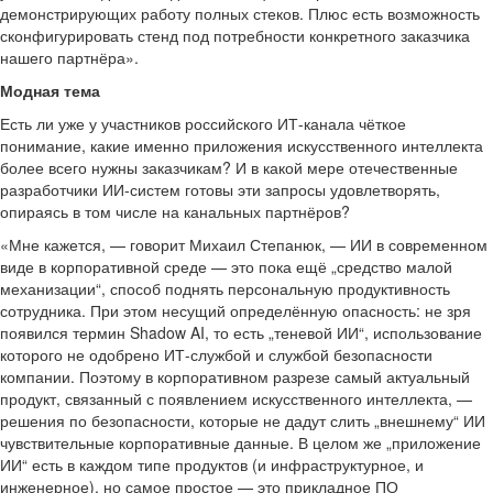
демонстрирующих работу полных стеков. Плюс есть возможность
сконфигурировать стенд под потребности конкретного заказчика
нашего партнёра».
Модная тема
Есть ли уже у участников российского ИТ-канала чёткое
понимание, какие именно приложения искусственного интеллекта
более всего нужны заказчикам? И в какой мере отечественные
разработчики ИИ-систем готовы эти запросы удовлетворять,
опираясь в том числе на канальных партнёров?
«Мне кажется, — говорит Михаил Степанюк, — ИИ в современном
виде в корпоративной среде — это пока ещё „средство малой
механизации“, способ поднять персональную продуктивность
сотрудника. При этом несущий определённую опасность: не зря
появился термин Shadow AI, то есть „теневой ИИ“, использование
которого не одобрено ИТ-службой и службой безопасности
компании. Поэтому в корпоративном разрезе самый актуальный
продукт, связанный с появлением искусственного интеллекта, —
решения по безопасности, которые не дадут слить „внешнему“ ИИ
чувствительные корпоративные данные. В целом же „приложение
ИИ“ есть в каждом типе продуктов (и инфраструктурное, и
инженерное), но самое простое — это прикладное ПО