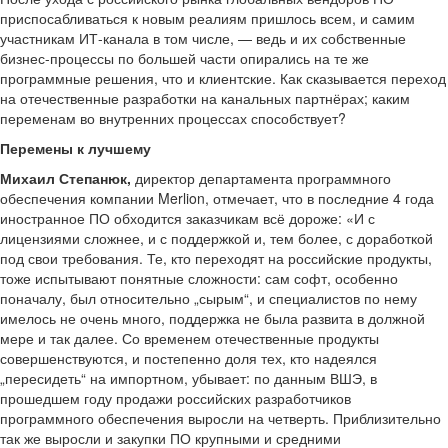
приспосабливаться к новым реалиям пришлось всем, и самим
участникам ИТ-канала в том числе, — ведь и их собственные
бизнес-процессы по большей части опирались на те же
программные решения, что и клиентские. Как сказывается переход
на отечественные разработки на канальных партнёрах; каким
переменам во внутренних процессах способствует?
Перемены к лучшему
Михаил Степанюк,
директор департамента программного
обеспечения компании Merlion, отмечает, что в последние 4 года
иностранное ПО обходится заказчикам всё дороже: «И с
лицензиями сложнее, и с поддержкой и, тем более, с доработкой
под свои требования. Те, кто переходят на российские продукты,
тоже испытывают понятные сложности: сам софт, особенно
поначалу, был относительно „сырым“, и специалистов по нему
имелось не очень много, поддержка не была развита в должной
мере и так далее. Со временем отечественные продукты
совершенствуются, и постепенно доля тех, кто надеялся
„пересидеть“ на импортном, убывает: по данным ВШЭ, в
прошедшем году продажи российских разработчиков
программного обеспечения выросли на четверть. Приблизительно
так же выросли и закупки ПО крупными и средними