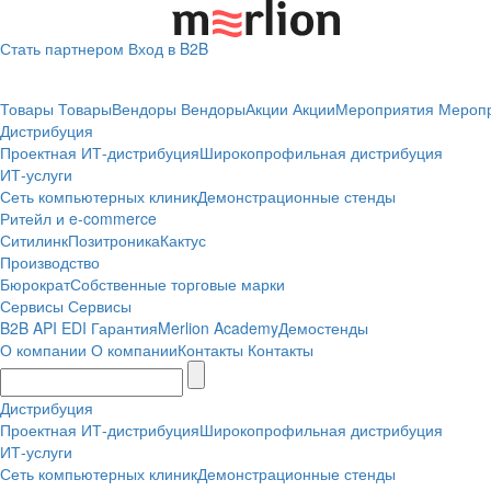
Стать партнером
Вход в B2B
Товары
Товары
Вендоры
Вендоры
Акции
Акции
Мероприятия
Мероп
Дистрибуция
Проектная
ИТ-дистрибуция
Широкопрофильная дистрибуция
ИТ-услуги
Сеть компьютерных клиник
Демонстрационные стенды
Ритейл и e-commerce
Ситилинк
Позитроника
Кактус
Производство
Бюрократ
Собственные торговые марки
Сервисы
Сервисы
B2B
API
EDI
Гарантия
Merlion Academy
Демостенды
О компании
О компании
Контакты
Контакты
Дистрибуция
Проектная
ИТ-дистрибуция
Широкопрофильная дистрибуция
ИТ-услуги
Сеть компьютерных клиник
Демонстрационные стенды