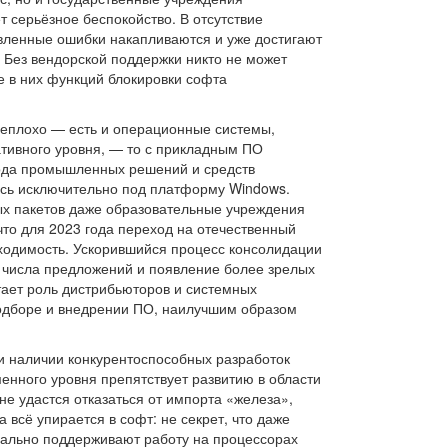
 серьёзное беспокойство. В отсутствие
авленные ошибки накапливаются и уже достигают
 Без вендорской поддержки никто не может
е в них функций блокировки софта
неплохо — есть и операционные системы,
тивного уровня, — то с прикладным ПО
 рода промышленных решений и средств
ись исключительно под платформу Windows.
ых пакетов даже образовательные учреждения
что для 2023 года переход на отечественный
бходимость. Ускорившийся процесс консолидации
 числа предложений и появление более зрелых
тает роль дистрибьюторов и системных
одборе и внедрении ПО, наилучшим образом
ри наличии конкурентоспособных разработок
енного уровня препятствует развитию в области
е удастся отказаться от импорта «железа»,
а всё упирается в софт: не секрет, что даже
мально поддерживают работу на процессорах