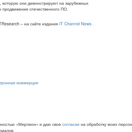
и, которую они демонстрируют на зарубежных
о продвижение отечественного ПО.
ITResearch – на сайте издания
IT Channel News.
ктронная коммерция
нностью «Мерлион» и даю свое
согласие
на обработку моих персо
риалов