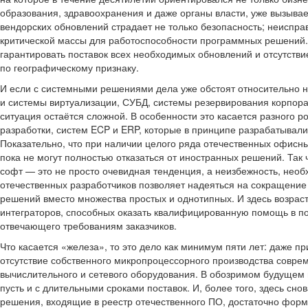
образования, здравоохранения и даже органы власти, уже вызывает
вендорских обновлений страдает не только безопасность; неиспр
критической массы для работоспособности программных решений.
гарантировать поставок всех необходимых обновлений и отсутстви
по географическому признаку.
И если с системными решениями дела уже обстоят относительно 
и системы виртуализации, СУБД, системы резервирования корпора
ситуация остаётся сложной. В особенности это касается разного
разработки, систем ECP и ERP, которые в принципе разрабатывал
Показательно, что при наличии целого ряда отечественных офисн
пока не могут полностью отказаться от иностранных решений. Так 
софт — это не просто очевидная тенденция, а неизбежность, нео
отечественных разработчиков позволяет надеяться на сокращение
решений вместо множества простых и однотипных. И здесь возрас
интеграторов, способных оказать квалифицированную помощь в п
отвечающего требованиям заказчиков.
Что касается «железа», то это дело как минимум пяти лет: даже п
отсутствие собственного микропроцессорного производства соврем
вычислительного и сетевого оборудования. В обозримом будущем н
пусть и с длительными сроками поставок. И, более того, здесь снов
решения, входящие в реестр отечественного ПО, достаточно фор