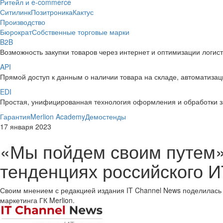
Ритейл и e-commerce
Ситилинк
Позитроника
Кактус
Производство
Бюрократ
Собственные торговые марки
B2B
Возможность закупки товаров через интернет и оптимизации логис
API
Прямой доступ к данным о наличии товара на складе, автоматизаци
EDI
Простая, унифицированная технология оформления и обработки з
Гарантия
Merlion Academy
Демостенды
17 января 2023
«Мы пойдем своим путем
тенденциях российского И
Своим мнением с редакцией издания IT Channel News поделилась
маркетинга ГК Merlion.