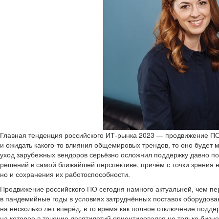
Главная тенденция российского ИТ-рынка 2023 — продвижение ПО
и ожидать какого-то влияния общемировых трендов, то оно будет 
уход зарубежных вендоров серьёзно осложнил поддержку давно п
решений в самой ближайшей перспективе, причём с точки зрения н
но и сохранения их работоспособности.
Продвижение российского ПО сегодня намного актуальней, чем пе
в пандемийные годы в условиях затруднённых поставок оборудова
на несколько лет вперёд, в то время как полное отключение подде
на которое в течение десятилетий ориентировался не только бизн